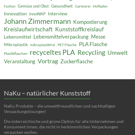
Gesundheit
Gemüse und Obst
Gärtnerei
Hofladen
Fashion
Innovation
Interview
InnoWAP
Johann Zimmermann
Kompostierung
Kreislaufwirtschaft
Kunststoffkreislauf
Lebensmittelverpackung
Messe
Lebensmittel
PLA Flasche
Mikroplastik
mikroplastikfrei
PET Flasche
recyceltes PLA
Recycling
Umwelt
Plastikflaschen
Vortrag
Zuckerflasche
Veranstaltung
NaKu – natürlicher Kunststoff
NaKu Produkte – die umweltfreundlichen und nachhaltigen
Verpackungslösungen!
Die österreichische und grüne Option für alle Unternehmen und
Konsument:innen, die nicht in herkömmlichen Verpackungen
verpacken wollen.