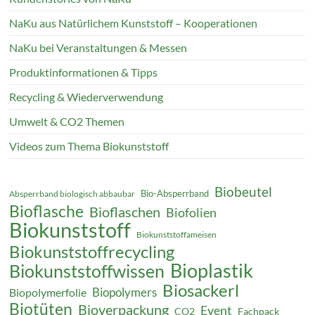
NaKu aus Natürlichem Kunststoff – Kooperationen
NaKu bei Veranstaltungen & Messen
Produktinformationen & Tipps
Recycling & Wiederverwendung
Umwelt & CO2 Themen
Videos zum Thema Biokunststoff
Biobeutel
Bio-Absperrband
Absperrband biologisch abbaubar
Bioflasche
Bioflaschen
Biofolien
Biokunststoff
Biokunststoffameisen
Biokunststoffrecycling
Bioplastik
Biokunststoffwissen
Biosackerl
Biopolymers
Biopolymerfolie
Biotüten
Bioverpackung
Event
CO2
Fachpack