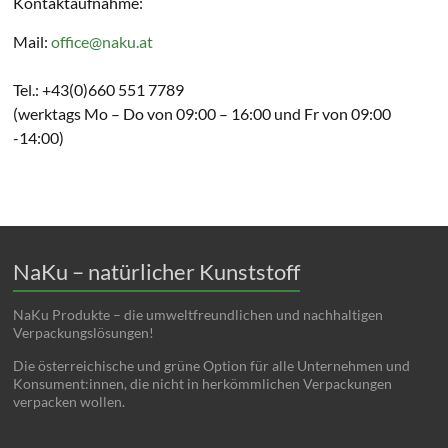
Kontaktaufnahme:
Mail:
office@naku.at
Tel.: +43(0)660 551 7789
(werktags Mo – Do von 09:00 – 16:00 und Fr von 09:00
-14:00)
NaKu – natürlicher Kunststoff
NaKu Produkte – die umweltfreundlichen und nachhaltigen
Verpackungslösungen!
Die österreichische und grüne Option für alle Unternehmen und
Konsument:innen, die nicht in herkömmlichen Verpackungen
verpacken wollen.