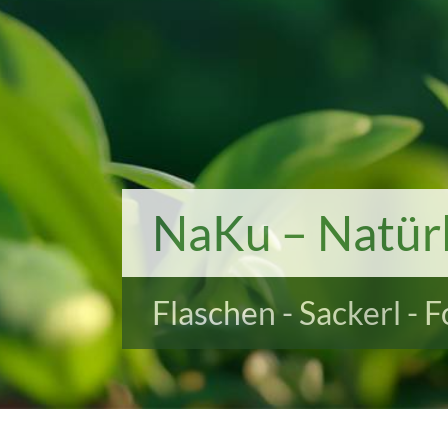
NaKu – Natürl
Flaschen - Sackerl - 