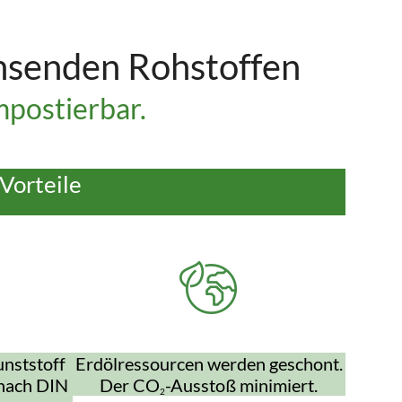
hsenden Rohstoffen
postierbar.
Vorteile
nststoff
Erdölressourcen werden geschont.
 nach DIN
Der CO
-Ausstoß minimiert.
2