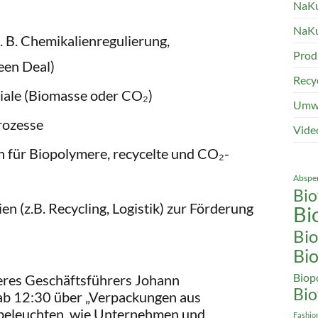
NaKu
NaKu
. B. Chemikalienregulierung,
Prod
een Deal)
Recy
iale (Biomasse oder CO₂)
Umwe
rozesse
Vide
n für Biopolymere, recycelte und CO₂-
Absper
Bio
n (z.B. Recycling, Logistik) zur Förderung
Bi
Bio
Bio
seres Geschäftsführers Johann
Biop
Bio
ab 12:30 über „Verpackungen aus
r beleuchten, wie Unternehmen und
Fashio