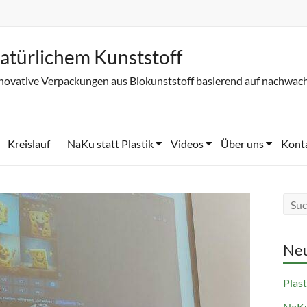
atürlichem Kunststoff
novative Verpackungen aus Biokunststoff basierend auf nachwac
Kreislauf
NaKu statt Plastik
Videos
Über uns
Kont
Neu
Plast
NaKu