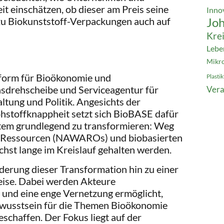
 einschätzen, ob dieser am Preis seine
Inno
 zu Biokunststoff-Verpackungen auch auf
Jo
Krei
Lebe
Mikro
tform für Bioökonomie und
Plasti
onsdrehscheibe und Serviceagentur für
Vera
ltung und Politik. Angesichts der
stoffknappheit setzt sich BioBASE dafür
stem grundlegend zu transformieren: Weg
en Ressourcen (NAWAROs) und biobasierten
ichst lange im Kreislauf gehalten werden.
rderung dieser Transformation hin zu einer
eise. Dabei werden Akteure
 und eine enge Vernetzung ermöglicht,
ewusstsein für die Themen Bioökonomie
eschaffen. Der Fokus liegt auf der