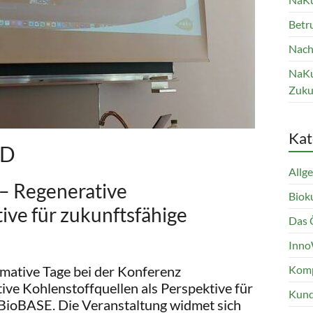
Betru
Nach
NaKu
Zuku
Kat
ND
Allg
Regenerative
Biok
ive für zukunftsfähige
Das 
Inno
rmative Tage bei der Konferenz
Komp
Kohlenstoffquellen als Perspektive für
Kund
n BioBASE. Die Veranstaltung widmet sich