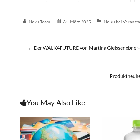
Naku Team
31. März 2025
NaKu bei Veranst
←
Der WALK4FUTURE von Martina Gleissenebner-Tes
Produktneuhei
You May Also Like