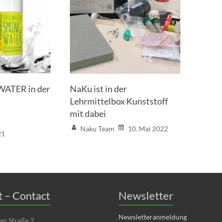
ATER in der
NaKu ist in der
Lehrmittelbox Kunststoff
mit dabei
Naku Team
10. Mai 2022
21
 – Contact
Newsletter
Newsletteranmeldung
an Straße 2