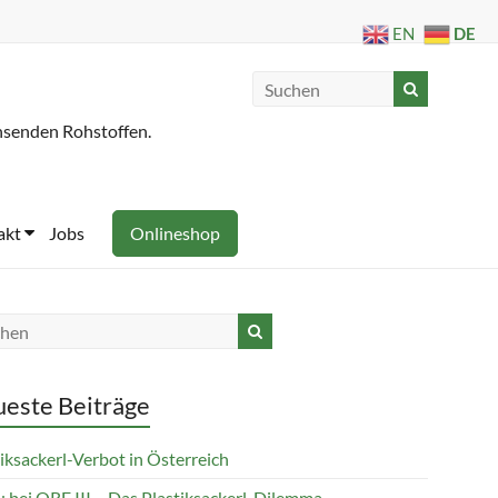
DE
EN
hsenden Rohstoffen.
akt
Jobs
Onlineshop
este Beiträge
iksackerl-Verbot in Österreich
 bei ORF III – Das Plastiksackerl-Dilemma