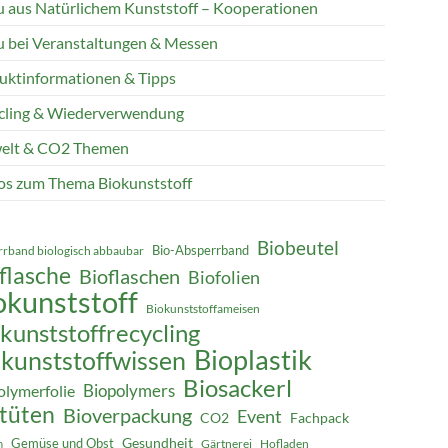
 aus Natürlichem Kunststoff – Kooperationen
 bei Veranstaltungen & Messen
uktinformationen & Tipps
cling & Wiederverwendung
lt & CO2 Themen
os zum Thema Biokunststoff
Biobeutel
Bio-Absperrband
rband biologisch abbaubar
flasche
Bioflaschen
Biofolien
okunststoff
Biokunststoffameisen
kunststoffrecycling
Bioplastik
kunststoffwissen
Biosackerl
Biopolymers
olymerfolie
tüten
Bioverpackung
Event
CO2
Fachpack
Gesundheit
Gemüse und Obst
Gärtnerei
Hofladen
n