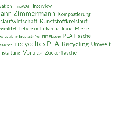
vation
Interview
InnoWAP
hann Zimmermann
Kompostierung
slaufwirtschaft
Kunststoffkreislauf
Lebensmittelverpackung
Messe
nsmittel
PLA Flasche
plastik
mikroplastikfrei
PET Flasche
recyceltes PLA
Recycling
Umwelt
kflaschen
Vortrag
Zuckerflasche
nstaltung