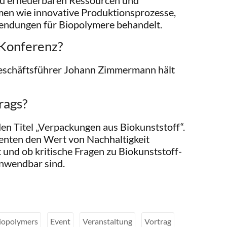
 zu erneuerbaren Ressourcen und
men wie innovative Produktionsprozesse,
endungen für Biopolymere behandelt.
 Konferenz?
Geschäftsführer Johann Zimmermann hält
rags?
n Titel „Verpackungen aus Biokunststoff“.
enten den Wert von Nachhaltigkeit
t und ob kritische Fragen zu Biokunststoff-
nwendbar sind.
iopolymers
Event
Veranstaltung
Vortrag