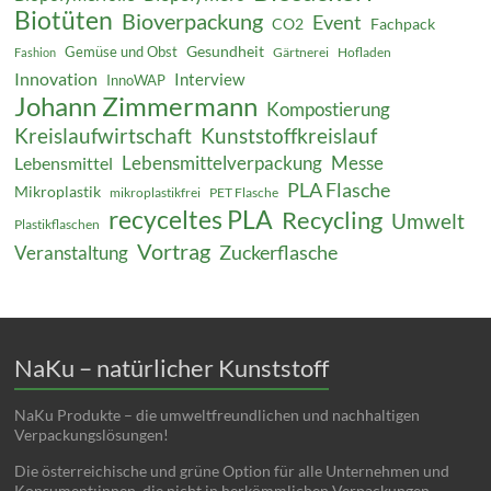
Biotüten
Bioverpackung
Event
CO2
Fachpack
Gesundheit
Gemüse und Obst
Gärtnerei
Hofladen
Fashion
Innovation
Interview
InnoWAP
Johann Zimmermann
Kompostierung
Kreislaufwirtschaft
Kunststoffkreislauf
Lebensmittelverpackung
Messe
Lebensmittel
PLA Flasche
Mikroplastik
mikroplastikfrei
PET Flasche
recyceltes PLA
Recycling
Umwelt
Plastikflaschen
Vortrag
Zuckerflasche
Veranstaltung
NaKu – natürlicher Kunststoff
NaKu Produkte – die umweltfreundlichen und nachhaltigen
Verpackungslösungen!
Die österreichische und grüne Option für alle Unternehmen und
Konsument:innen, die nicht in herkömmlichen Verpackungen