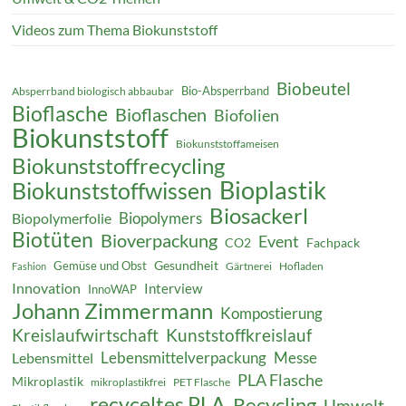
Videos zum Thema Biokunststoff
Biobeutel
Bio-Absperrband
Absperrband biologisch abbaubar
Bioflasche
Bioflaschen
Biofolien
Biokunststoff
Biokunststoffameisen
Biokunststoffrecycling
Bioplastik
Biokunststoffwissen
Biosackerl
Biopolymers
Biopolymerfolie
Biotüten
Bioverpackung
Event
CO2
Fachpack
Gesundheit
Gemüse und Obst
Gärtnerei
Hofladen
Fashion
Innovation
Interview
InnoWAP
Johann Zimmermann
Kompostierung
Kreislaufwirtschaft
Kunststoffkreislauf
Lebensmittelverpackung
Messe
Lebensmittel
PLA Flasche
Mikroplastik
mikroplastikfrei
PET Flasche
recyceltes PLA
Recycling
Umwelt