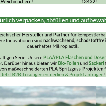
Weichmachern!
13432!
ürlich verpacken, abfüllen und aufbewa
eichischer Hersteller und Partner
für kompostierba
ere Innovationen sind
nachwachsend, schadstofffrei
dauerhaftes Mikroplastik.
haltigen Serie: Unsere
PLA/rPLA Flaschen und Dose
r. Darüber hinaus bieten wir
Bio-Folien
und
Sackerl
 von maßgeschneiderten
PLA-Spritzguss-Projekten
f
Jetzt B2B-Lösungen entdecken & Projekt anfragen
!