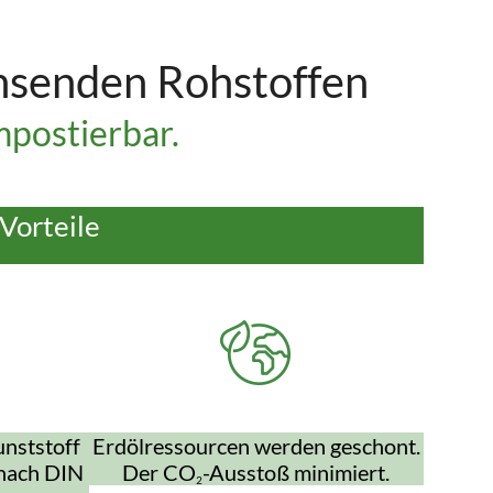
hsenden Rohstoffen
postierbar.
Vorteile
nststoff
Erdölressourcen werden geschont.
 nach DIN
Der CO
-Ausstoß minimiert.
2