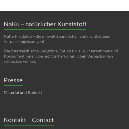
NaKu – natürlicher Kunststoff
NaKu Produkte – die umweltfreundlichen und nachhaltigen
Verpackungslösungen!
Die österreichische und grüne Option für alle Unternehmen und
Konsument:innen, die nicht in herkömmlichen Verpackungen
verpacken wollen.
Presse
Material und Kontakt
Kontakt – Contact