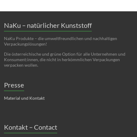
NaKu – natürlicher Kunststoff
NaKu Produkte – die umweltfreundlichen und nachhaltigen
Verpackungslösungen!
Die österreichische und grüne Option für alle Unternehmen und
Konsument:innen, die nicht in herkömmlichen Verpackungen
verpacken wollen.
Presse
Material und Kontakt
Kontakt – Contact