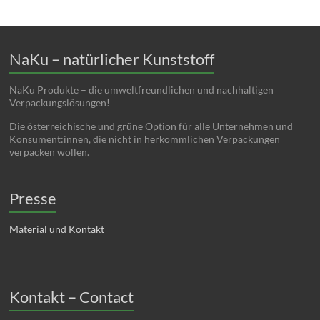
NaKu – natürlicher Kunststoff
NaKu Produkte – die umweltfreundlichen und nachhaltigen
Verpackungslösungen!
Die österreichische und grüne Option für alle Unternehmen und
Konsument:innen, die nicht in herkömmlichen Verpackungen
verpacken wollen.
Presse
Material und Kontakt
Kontakt – Contact