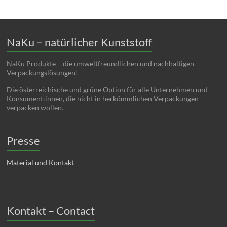
NaKu – natürlicher Kunststoff
NaKu Produkte – die umweltfreundlichen und nachhaltigen
Verpackungslösungen!
Die österreichische und grüne Option für alle Unternehmen und
Konsument:innen, die nicht in herkömmlichen Verpackungen
verpacken wollen.
Presse
Material und Kontakt
Kontakt – Contact