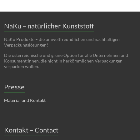
NaKu – natürlicher Kunststoff
NaKu Produkte – die umweltfreundlichen und nachhaltigen
Verpackungslösungen!
Die österreichische und grüne Option für alle Unternehmen und
Konsument:innen, die nicht in herkömmlichen Verpackungen
verpacken wollen.
Presse
Material und Kontakt
Kontakt – Contact