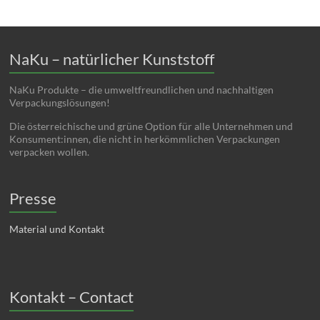
NaKu – natürlicher Kunststoff
NaKu Produkte – die umweltfreundlichen und nachhaltigen
Verpackungslösungen!
Die österreichische und grüne Option für alle Unternehmen und
Konsument:innen, die nicht in herkömmlichen Verpackungen
verpacken wollen.
Presse
Material und Kontakt
Kontakt – Contact