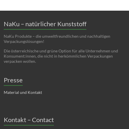
NaKu – natürlicher Kunststoff
NaKu Produkte – die umweltfreundlichen und nachhaltigen
Verpackungslösungen!
Die österreichische und grüne Option für alle Unternehmen und
Konsument:innen, die nicht in herkömmlichen Verpackungen
verpacken wollen.
Presse
Material und Kontakt
Kontakt – Contact