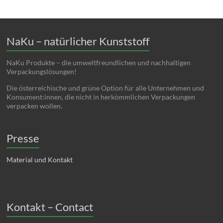
NaKu – natürlicher Kunststoff
NaKu Produkte – die umweltfreundlichen und nachhaltigen
Verpackungslösungen!
Die österreichische und grüne Option für alle Unternehmen und
Konsument:innen, die nicht in herkömmlichen Verpackungen
verpacken wollen.
Presse
Material und Kontakt
Kontakt – Contact