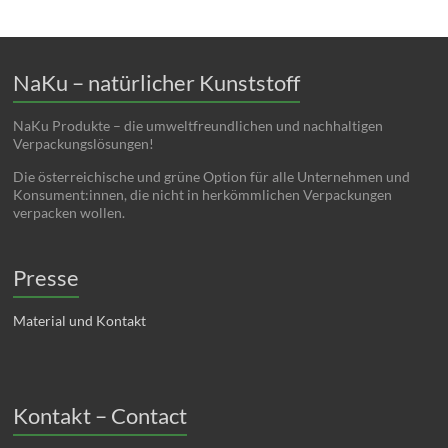
NaKu – natürlicher Kunststoff
NaKu Produkte – die umweltfreundlichen und nachhaltigen
Verpackungslösungen!
Die österreichische und grüne Option für alle Unternehmen und
Konsument:innen, die nicht in herkömmlichen Verpackungen
verpacken wollen.
Presse
Material und Kontakt
Kontakt – Contact