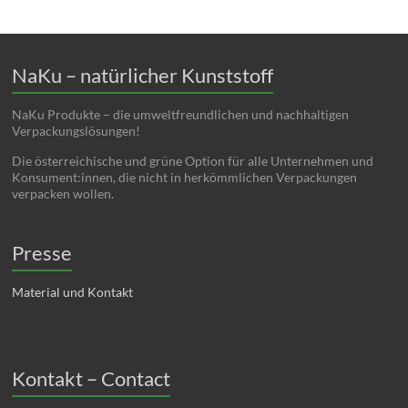
NaKu – natürlicher Kunststoff
NaKu Produkte – die umweltfreundlichen und nachhaltigen
Verpackungslösungen!
Die österreichische und grüne Option für alle Unternehmen und
Konsument:innen, die nicht in herkömmlichen Verpackungen
verpacken wollen.
Presse
Material und Kontakt
Kontakt – Contact