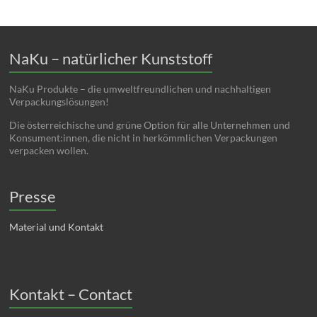
NaKu – natürlicher Kunststoff
NaKu Produkte – die umweltfreundlichen und nachhaltigen
Verpackungslösungen!
Die österreichische und grüne Option für alle Unternehmen und
Konsument:innen, die nicht in herkömmlichen Verpackungen
verpacken wollen.
Presse
Material und Kontakt
Kontakt – Contact