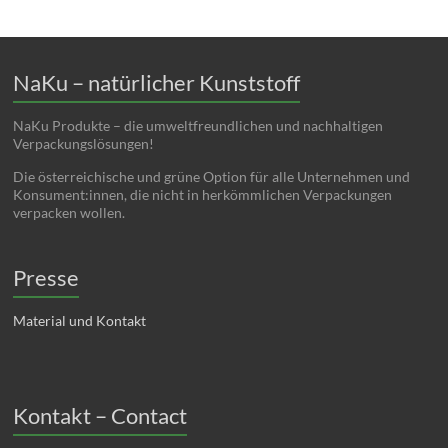
NaKu – natürlicher Kunststoff
NaKu Produkte – die umweltfreundlichen und nachhaltigen
Verpackungslösungen!
Die österreichische und grüne Option für alle Unternehmen und
Konsument:innen, die nicht in herkömmlichen Verpackungen
verpacken wollen.
Presse
Material und Kontakt
Kontakt – Contact