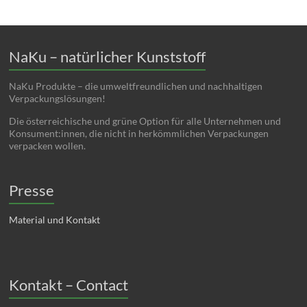
NaKu – natürlicher Kunststoff
NaKu Produkte – die umweltfreundlichen und nachhaltigen
Verpackungslösungen!
Die österreichische und grüne Option für alle Unternehmen und
Konsument:innen, die nicht in herkömmlichen Verpackungen
verpacken wollen.
Presse
Material und Kontakt
Kontakt – Contact