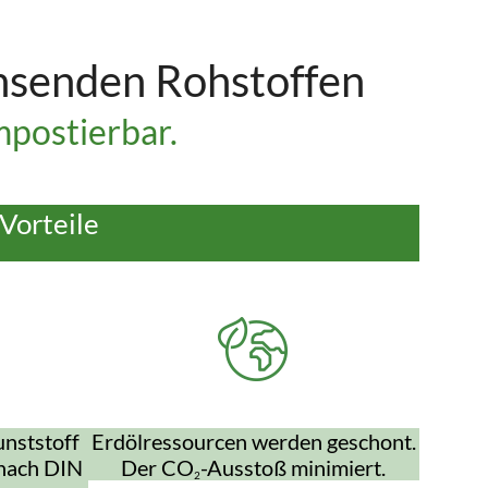
hsenden Rohstoffen
postierbar.
Vorteile
nststoff
Erdölressourcen werden geschont.
 nach DIN
Der CO
-Ausstoß minimiert.
2