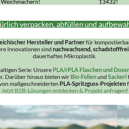
Weichmachern!
13432!
ürlich verpacken, abfüllen und aufbewa
eichischer Hersteller und Partner
für kompostierba
ere Innovationen sind
nachwachsend, schadstofffrei
dauerhaftes Mikroplastik.
haltigen Serie: Unsere
PLA/rPLA Flaschen und Dose
r. Darüber hinaus bieten wir
Bio-Folien
und
Sackerl
 von maßgeschneiderten
PLA-Spritzguss-Projekten
f
Jetzt B2B-Lösungen entdecken & Projekt anfragen
!