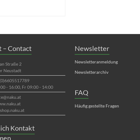
 – Contact
Newsletter
Newsletteranmeldung
an Straße 2
r Neustadt
Newsletterarchiv
(0)6605517789
00 - 16:00, Fr 09:00 - 14:00
FAQ
ice@naku.at
ww.naku.at
Häufig gestellte Fragen
shop.naku.at
ich Kontakt
men