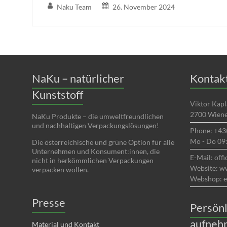
Naku Team
26. November 2024
NaKu – natürlicher
Kontakt
Kunststoff
Viktor Kapl
2700 Wiene
NaKu Produkte – die umweltfreundlichen
und nachhaltigen Verpackungslösungen!
Phone: +43
Mo - Do 09:
Die österreichische und grüne Option für alle
Unternehmen und Konsument:innen, die
E-Mail: off
nicht in herkömmlichen Verpackungen
Website: w
verpacken wollen.
Webshop: e
Presse
Persönl
aufneh
Material und Kontakt