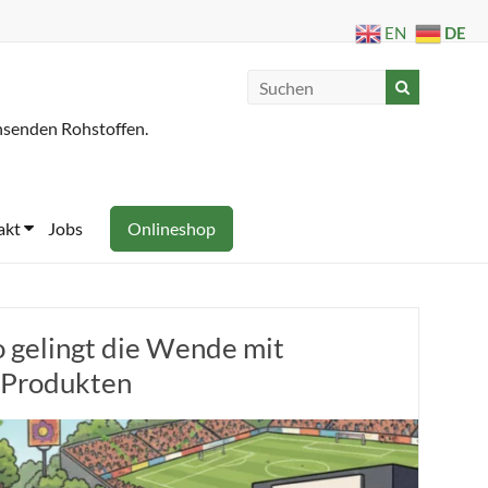
DE
EN
hsenden Rohstoffen.
akt
Jobs
Onlineshop
o gelingt die Wende mit
o-Produkten