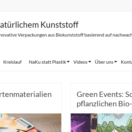
atürlichem Kunststoff
novative Verpackungen aus Biokunststoff basierend auf nachwac
Kreislauf
NaKu statt Plastik
Videos
Über uns
Kont
rtenmaterialien
Green Events: S
pflanzlichen Bi