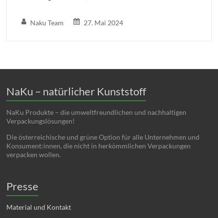
Naku Team
27. Mai 2024
NaKu – natürlicher Kunststoff
NaKu Produkte – die umweltfreundlichen und nachhaltigen
Verpackungslösungen!
Die österreichische und grüne Option für alle Unternehmen und
Konsument:innen, die nicht in herkömmlichen Verpackungen
verpacken wollen.
Presse
Material und Kontakt