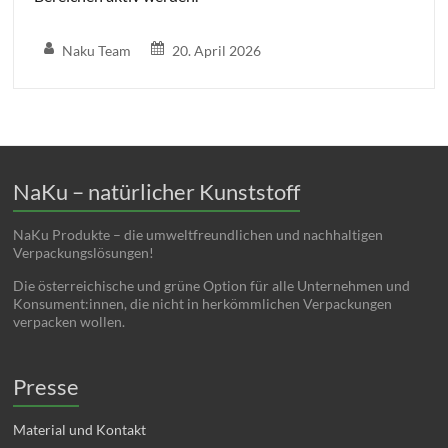
Naku Team
20. April 2026
NaKu – natürlicher Kunststoff
NaKu Produkte – die umweltfreundlichen und nachhaltigen
Verpackungslösungen!
Die österreichische und grüne Option für alle Unternehmen und
Konsument:innen, die nicht in herkömmlichen Verpackungen
verpacken wollen.
Presse
Material und Kontakt