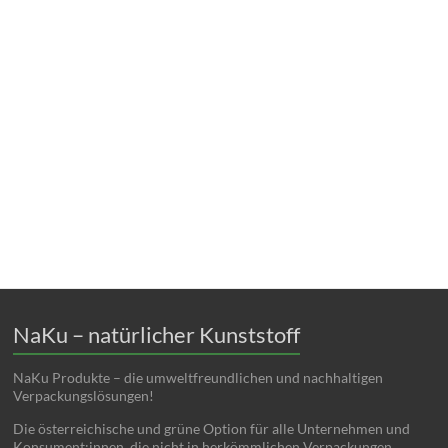
NaKu – natürlicher Kunststoff
NaKu Produkte – die umweltfreundlichen und nachhaltigen
Verpackungslösungen!
Die österreichische und grüne Option für alle Unternehmen und
Konsument:innen, die nicht in herkömmlichen Verpackungen