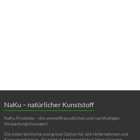
NaKu – natürlicher Kunststoff
NaKu Produkte – die umweltfreundlichen und nachhaltigen
Verpackungslösungen!
Die österreichische und grüne Option für alle Unternehmen und
Konsument:innen, die nicht in herkömmlichen Verpackungen