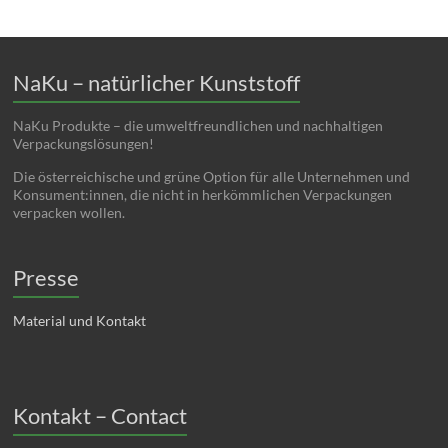
NaKu – natürlicher Kunststoff
NaKu Produkte – die umweltfreundlichen und nachhaltigen
Verpackungslösungen!
Die österreichische und grüne Option für alle Unternehmen und
Konsument:innen, die nicht in herkömmlichen Verpackungen
verpacken wollen.
Presse
Material und Kontakt
Kontakt – Contact