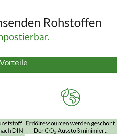
hsenden Rohstoffen
postierbar.
Vorteile
nststoff
Erdölressourcen werden geschont.
 nach DIN
Der CO
-Ausstoß minimiert.
2