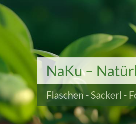
NaKu – Natürl
Flaschen - Sackerl - 