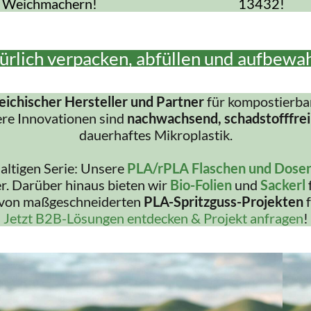
Weichmachern!
13432!
ürlich verpacken, abfüllen und aufbewa
eichischer Hersteller und Partner
für kompostierba
ere Innovationen sind
nachwachsend, schadstofffrei
dauerhaftes Mikroplastik.
haltigen Serie: Unsere
PLA/rPLA Flaschen und Dose
r. Darüber hinaus bieten wir
Bio-Folien
und
Sackerl
 von maßgeschneiderten
PLA-Spritzguss-Projekten
f
Jetzt B2B-Lösungen entdecken & Projekt anfragen
!