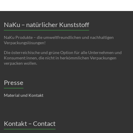
NaKu – natürlicher Kunststoff
NaKu Produkte – die umweltfreundlichen und nachhaltigen
Verpackungslösungen!
Die österreichische und grüne Option für alle Unternehmen und
Konsument:innen, die nicht in herkömmlichen Verpackungen
verpacken wollen.
Presse
Material und Kontakt
Kontakt – Contact