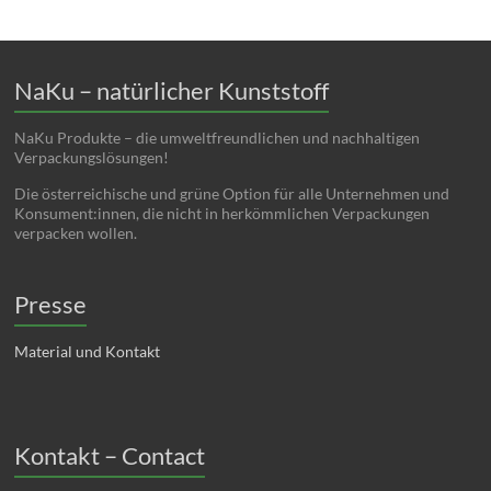
NaKu – natürlicher Kunststoff
NaKu Produkte – die umweltfreundlichen und nachhaltigen
Verpackungslösungen!
Die österreichische und grüne Option für alle Unternehmen und
Konsument:innen, die nicht in herkömmlichen Verpackungen
verpacken wollen.
Presse
Material und Kontakt
Kontakt – Contact