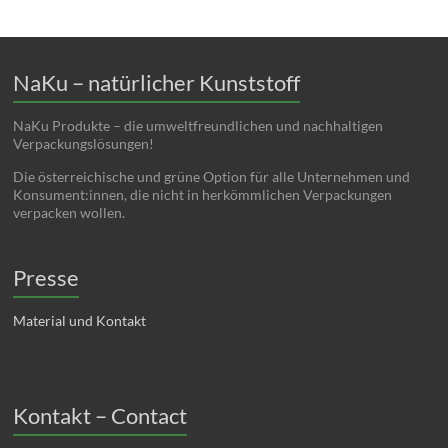
NaKu – natürlicher Kunststoff
NaKu Produkte – die umweltfreundlichen und nachhaltigen
Verpackungslösungen!
Die österreichische und grüne Option für alle Unternehmen und
Konsument:innen, die nicht in herkömmlichen Verpackungen
verpacken wollen.
Presse
Material und Kontakt
Kontakt – Contact